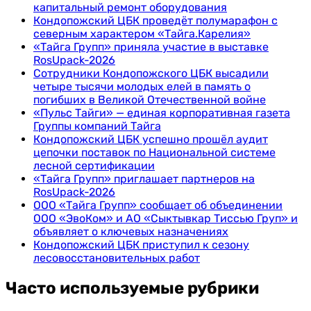
капитальный ремонт оборудования
Кондопожский ЦБК проведёт полумарафон с
северным характером «Тайга.Карелия»
«Тайга Групп» приняла участие в выставке
RosUpack-2026
Сотрудники Кондопожского ЦБК высадили
четыре тысячи молодых елей в память о
погибших в Великой Отечественной войне
«Пульс Тайги» — единая корпоративная газета
Группы компаний Тайга
Кондопожский ЦБК успешно прошёл аудит
цепочки поставок по Национальной системе
лесной сертификации
«Тайга Групп» приглашает партнеров на
RosUpack-2026
ООО «Тайга Групп» сообщает об объединении
ООО «ЭвоКом» и АО «Сыктывкар Тиссью Груп» и
объявляет о ключевых назначениях
Кондопожский ЦБК приступил к сезону
лесовосстановительных работ
Часто используемые рубрики