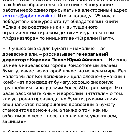
в любой изобразительной технике. Конкурсные
работы необходимо присылать на электронный адрес
konkurs@spbdnevnik.ru
. Итоги подведут 25 мая, а
победители конкурса станут обладателями книги
«Елка и ее родственники», выпущенного
ограниченным тиражом детским издательством
«Абраказябра» по инициативе «Карелии Палп».
– Лучшее сырьё для бумаги – измельченная
древесина ели, – рассказывает
генеральный
директор «Карелии Палп» Юрий Айвазов.
– Именно
из нее в карельском городе Кондопоге мы делаем
бумагу, качество которой известно во всем мире. Без
малого 95 лет Кондопожский целлюлозно-бумажный
комбинат производит бумагу, хорошо знакомую
крупнейшим типографиям более 60 стран мира. Мы
рады рассказать юным и взрослым читателям о том,
как устроено производство бумаги, руками каких
специалистов превращение древесины в бумагу
становится возможным, а также о том, как мы
заботимся о лесе – восстанавливаем, ухаживаем,
защищаем.
– Конкурс рисунков — не единственное, что мы