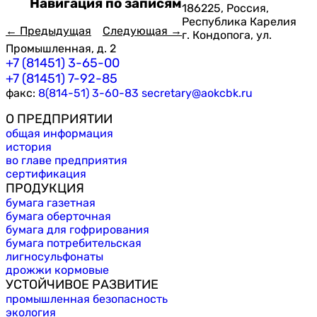
Навигация по записям
186225, Россия,
Республика Карелия
←
Предыдущая
Следующая
→
г. Кондопога, ул.
Промышленная, д. 2
+7 (81451) 3-65-00
+7 (81451) 7-92-85
факс:
8(814-51) 3-60-83
secretary@aokcbk.ru
О ПРЕДПРИЯТИИ
общая информация
история
во главе предприятия
сертификация
ПРОДУКЦИЯ
бумага газетная
бумага оберточная
бумага для гофрирования
бумага потребительская
лигносульфонаты
дрожжи кормовые
УСТОЙЧИВОЕ РАЗВИТИЕ
промышленная безопасность
экология