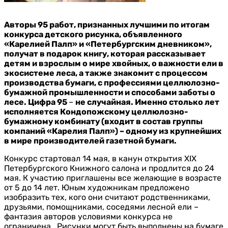
Авторы 95 работ, признанных лучшими по итогам
конкурса детского рисунка, объявленного
«Карелией Палп» и «Петербургским дневником»,
получат в подарок книгу, которая р
ассказывает
детям и взрослым о мире хвойных, о важности ели в
экосистеме леса, а также знакомит с процессом
производства бумаги, с профессиями целлюлозно-
бумажной промышленности и способами заботы о
лесе. Цифра 95
–
не случайная. Именно столько лет
исполняется Кондопожскому целлюлозно-
бумажному комбинату (входит в состав группы
компаний «Карелия Палп») – одному из крупнейших
в мире производителей газетной бумаги.
Конкурс стартовал 14 мая, в канун открытия XIX
Петербургского Книжного салона и продлится до 24
мая. К участию приглашены все желающие в возрасте
от 5 до 14 лет. Юным художникам предложено
изобразить тех, кого они считают родственниками,
друзьями, помощниками, соседями лесной ели –
фантазия авторов условиями конкурса не
ограничена. Рисунки могут быть выполнены на бумаге