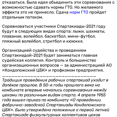
отказаться. Была идея объединить эти соревнования с
возможностью сдавать нормы ГТО. Но желаемого
эффекта это не принесло. Сдача
норм ГТО
пройдет
отдельным потоком.
Соревноваться участники Спартакиады-2021 году
будут в следующих видах спорта: лыжи, шахматы,
плавание, волейбол, баскетбол, мини-футбол,
пляжный волейбол, стритбол и кююккя.
Организацией судейства и проведением
Спартакиадой-2021 будет заниматься главная
судейская коллегия. Контроль и большинство
организационных вопросов — за администрацией АО
«Кондопожский ЦБК» и профкомом предприятия.
______________________________
Традиция проведения рабочих спартакиад уходит в
далёкое прошлое. В 50-е годы прошлого века на
комбинате впервые начались соревнования между
цехами по различным видам спорта. 4 апреля 1955
года вышел приказ по комбинату «О проведении
фабрично-заводской Спартакиады Кондопожского
ЦБК». Было утверждено положение о первой летней
Спартакиаде физкультурных коллективов цехов