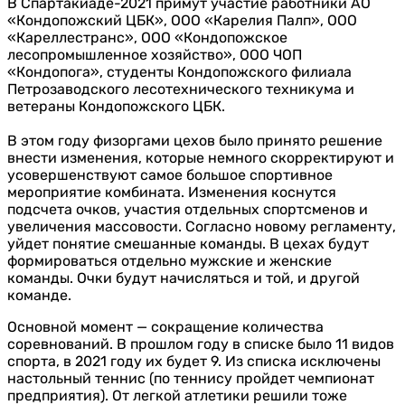
В Спартакиаде-2021 примут участие работники АО
«Кондопожский ЦБК», ООО «Карелия Палп», ООО
«Кареллестранс», ООО «Кондопожское
лесопромышленное хозяйство», ООО ЧОП
«Кондопога», студенты Кондопожского филиала
Петрозаводского лесотехнического техникума и
ветераны Кондопожского ЦБК.
В этом году физоргами цехов было принято решение
внести изменения, которые немного скорректируют и
усовершенствуют самое большое спортивное
мероприятие комбината. Изменения коснутся
подсчета очков, участия отдельных спортсменов и
увеличения массовости. Согласно новому регламенту,
уйдет понятие смешанные команды. В цехах будут
формироваться отдельно мужские и женские
команды. Очки будут начисляться и той, и другой
команде.
Основной момент — сокращение количества
соревнований. В прошлом году в списке было 11 видов
спорта, в 2021 году их будет 9. Из списка исключены
настольный теннис (по теннису пройдет чемпионат
предприятия). От легкой атлетики решили тоже