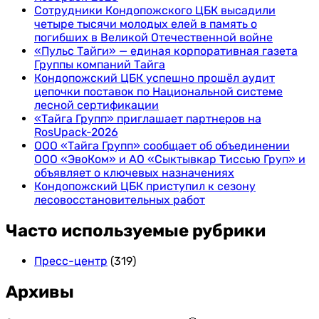
Сотрудники Кондопожского ЦБК высадили
четыре тысячи молодых елей в память о
погибших в Великой Отечественной войне
«Пульс Тайги» — единая корпоративная газета
Группы компаний Тайга
Кондопожский ЦБК успешно прошёл аудит
цепочки поставок по Национальной системе
лесной сертификации
«Тайга Групп» приглашает партнеров на
RosUpack-2026
ООО «Тайга Групп» сообщает об объединении
ООО «ЭвоКом» и АО «Сыктывкар Тиссью Груп» и
объявляет о ключевых назначениях
Кондопожский ЦБК приступил к сезону
лесовосстановительных работ
Часто используемые рубрики
Пресс-центр
(319)
Архивы